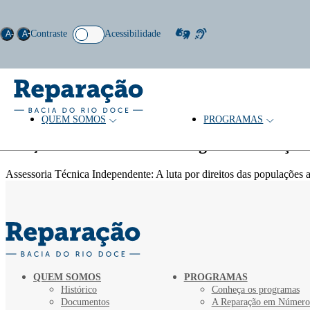
Contraste
Acessibilidade
A-
A+
QUEM SOMOS
PROGRAMAS
Autor: Caena Rodrigues Conceição
Coleção
Assessoria Técnica Independente: A luta por direitos das populações 
QUEM SOMOS
PROGRAMAS
Histórico
Conheça os programas
Documentos
A Reparação em Número