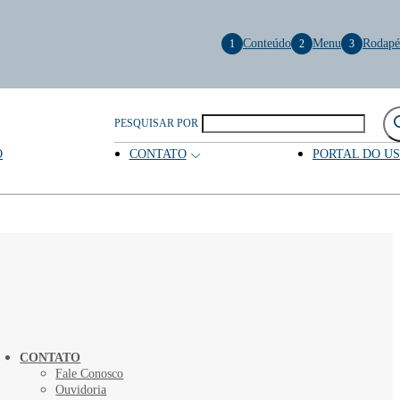
Conteúdo
Menu
Rodapé
1
2
3
PESQUISAR POR
O
CONTATO
PORTAL DO U
CONTATO
Fale Conosco
Ouvidoria