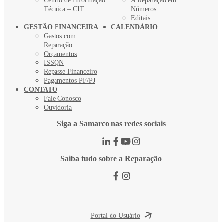
Centro de Informação
A Reparação em
Técnica – CIT
Números
Editais
GESTÃO FINANCEIRA
CALENDÁRIO
Gastos com
Reparação
Orçamentos
ISSQN
Repasse Financeiro
Pagamentos PF/PJ
CONTATO
Fale Conosco
Ouvidoria
Siga a Samarco nas redes sociais
Saiba tudo sobre a Reparação
Portal do Usuário