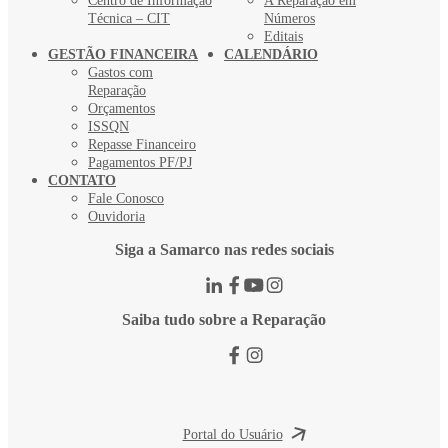
Centro de Informação
A Reparação em
Técnica – CIT
Números
Editais
GESTÃO FINANCEIRA
CALENDÁRIO
Gastos com
Reparação
Orçamentos
ISSQN
Repasse Financeiro
Pagamentos PF/PJ
CONTATO
Fale Conosco
Ouvidoria
Siga a Samarco nas redes sociais
Saiba tudo sobre a Reparação
Portal do Usuário