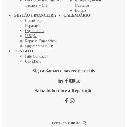
Centro de Informação
A Reparação em
Técnica – CIT
Números
Editais
GESTÃO FINANCEIRA
CALENDÁRIO
Gastos com
Reparação
Orçamentos
ISSQN
Repasse Financeiro
Pagamentos PF/PJ
CONTATO
Fale Conosco
Ouvidoria
Siga a Samarco nas redes sociais
Saiba tudo sobre a Reparação
Portal do Usuário