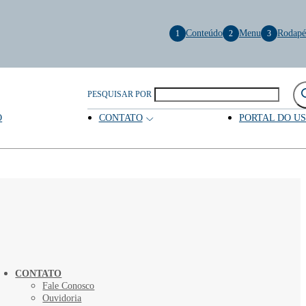
Conteúdo
Menu
Rodapé
1
2
3
PESQUISAR POR
O
CONTATO
PORTAL DO U
CONTATO
Fale Conosco
Ouvidoria