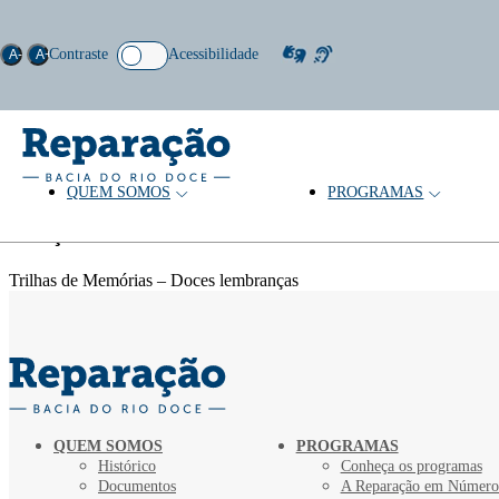
Contraste
Acessibilidade
A-
A+
QUEM SOMOS
PROGRAMAS
Autor: Júlio César de Lima
Coleção
Trilhas de Memórias – Doces lembranças
QUEM SOMOS
PROGRAMAS
Histórico
Conheça os programas
Documentos
A Reparação em Número