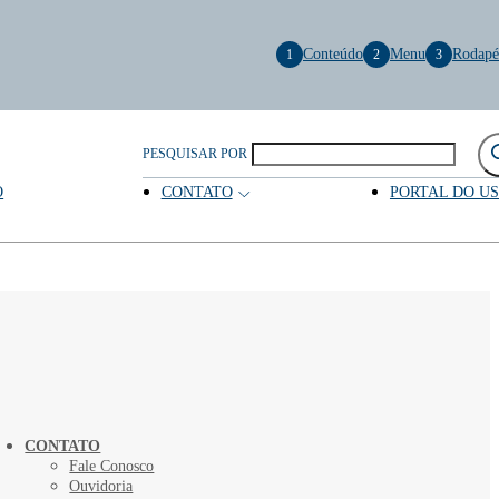
Conteúdo
Menu
Rodapé
1
2
3
PESQUISAR POR
O
CONTATO
PORTAL DO U
CONTATO
Fale Conosco
Ouvidoria