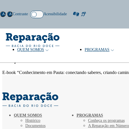
Contraste
Acessibilidade
A-
A+
QUEM SOMOS
PROGRAMAS
Autor: Mário Luiz Gomes Soares
Coleção
E-book “Conhecimento em Pauta: conectando saberes, criando caminh
QUEM SOMOS
PROGRAMAS
Histórico
Conheça os programas
Documentos
A Reparação em Número