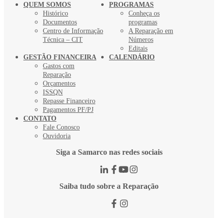
QUEM SOMOS
PROGRAMAS
Histórico
Conheça os
Documentos
programas
Centro de Informação
A Reparação em
Técnica – CIT
Números
Editais
GESTÃO FINANCEIRA
CALENDÁRIO
Gastos com
Reparação
Orçamentos
ISSQN
Repasse Financeiro
Pagamentos PF/PJ
CONTATO
Fale Conosco
Ouvidoria
Siga a Samarco nas redes sociais
Saiba tudo sobre a Reparação