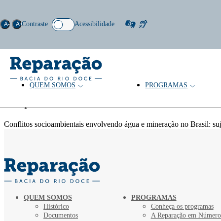
Contraste
Acessibilidade
A-
A+
QUEM SOMOS
PROGRAMAS
Autor: Pedro Gabriel Silva
Coleção
Conflitos socioambientais envolvendo água e mineração no Brasil: sujei
QUEM SOMOS
PROGRAMAS
Histórico
Conheça os programas
Documentos
A Reparação em Número