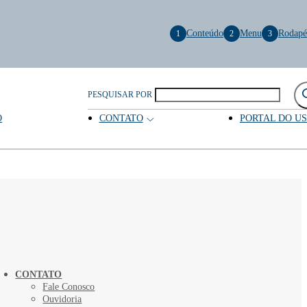
Conteúdo
Menu
Rodapé
1
2
3
PESQUISAR POR
O
CONTATO
PORTAL DO U
CONTATO
Fale Conosco
Ouvidoria