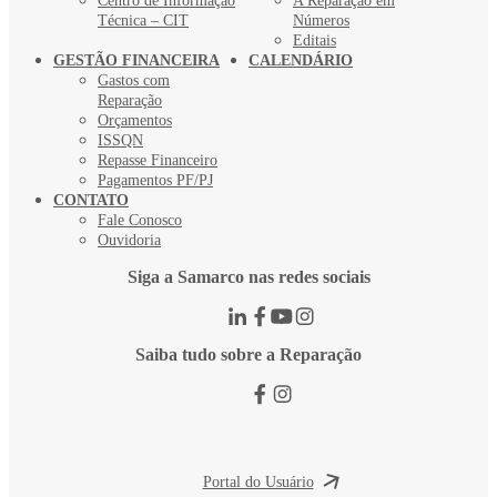
Centro de Informação
A Reparação em
Técnica – CIT
Números
Editais
GESTÃO FINANCEIRA
CALENDÁRIO
Gastos com
Reparação
Orçamentos
ISSQN
Repasse Financeiro
Pagamentos PF/PJ
CONTATO
Fale Conosco
Ouvidoria
Siga a Samarco nas redes sociais
Saiba tudo sobre a Reparação
Portal do Usuário