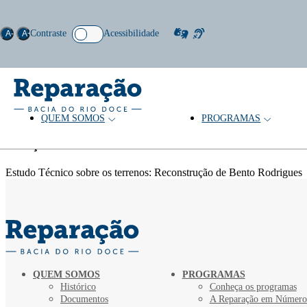
Contraste
Acessibilidade
A-
A+
QUEM SOMOS
PROGRAMAS
Autor: Samarco
Coleção
Estudo Técnico sobre os terrenos: Reconstrução de Bento Rodrigues
QUEM SOMOS
PROGRAMAS
Histórico
Conheça os programas
Documentos
A Reparação em Número