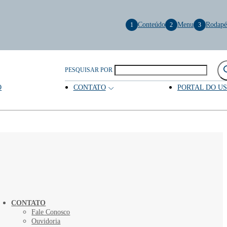
Conteúdo
Menu
Rodapé
1
2
3
PESQUISAR POR
O
CONTATO
PORTAL DO U
CONTATO
Fale Conosco
Ouvidoria