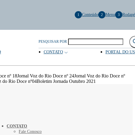
Conteúdo
Menu
Rodapé
1
2
3
PESQUISAR POR
O
CONTATO
PORTAL DO U
oce nº 18Jornal Voz do Rio Doce nº 24Jornal Voz do Rio Doce nº
z do Rio Doce nº04Boletim Jornada Outubro 2021
CONTATO
Fale Conosco