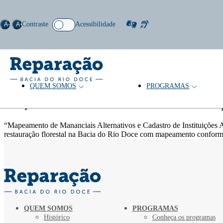
Contraste
Acessibilidade
A-
A+
QUEM SOMOS
PROGRAMAS
Palavras-chave: Áreas de Preserv
Coleção
“Mapeamento de Mananciais Alternativos e Cadastro de Instituições A
restauração florestal na Bacia do Rio Doce com mapeamento conform
QUEM SOMOS
PROGRAMAS
Histórico
Conheça os programas