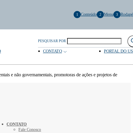
Conteúdo
Menu
Rodapé
1
2
3
PESQUISAR POR
O
CONTATO
PORTAL DO U
ntais e não governamentais, promotoras de ações e projetos de
CONTATO
Fale Conosco