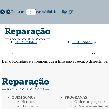
Contraste
Acessibilidade
A-
A+
QUEM SOMOS
PROGRAMAS
Palavras-chave: Bento Rodrigues. 
Coleção
Bento Rodrigues e a memória que a lama não apagou: o despertar para
QUEM SOMOS
PROGRAMAS
Histórico
Conheça os programas
Documentos
A Reparação em Número