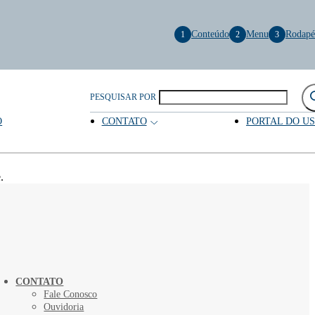
Conteúdo
Menu
Rodapé
1
2
3
PESQUISAR POR
O
CONTATO
PORTAL DO U
.
CONTATO
Fale Conosco
Ouvidoria