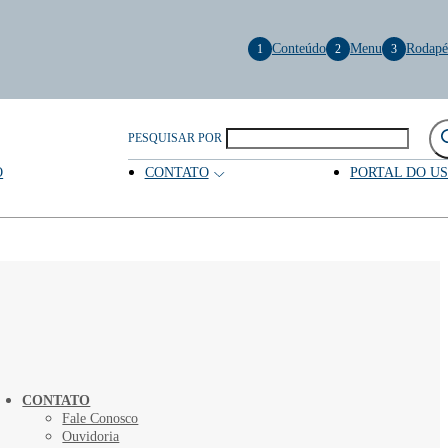
Conteúdo
Menu
Rodapé
1
2
3
PESQUISAR POR
O
CONTATO
PORTAL DO U
CONTATO
Fale Conosco
Ouvidoria