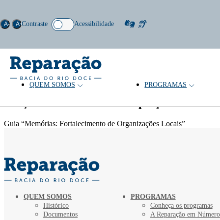
Contraste
Acessibilidade
A-
A+
QUEM SOMOS
PROGRAMAS
Palavras-chave: Captação de Recur
Coleção
Guia “Memórias: Fortalecimento de Organizações Locais”
QUEM SOMOS
PROGRAMAS
Histórico
Conheça os programas
Documentos
A Reparação em Número