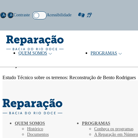
Contraste
Acessibilidade
A-
A+
QUEM SOMOS
PROGRAMAS
Palavras-chave: Direitos minerário
Coleção
Estudo Técnico sobre os terrenos: Reconstrução de Bento Rodrigues
QUEM SOMOS
PROGRAMAS
Histórico
Conheça os programas
Documentos
A Reparação em Número