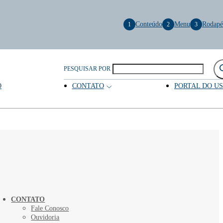
Conteúdo
Menu
Rodapé
1
2
3
PESQUISAR POR
O
CONTATO
PORTAL DO U
CONTATO
Fale Conosco
Ouvidoria