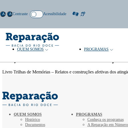
Contraste
Acessibilidade
A-
A+
QUEM SOMOS
PROGRAMAS
Palavras-chave: educomunicação
Coleção
Livro Trilhas de Memórias – Relatos e construções afetivas dos ati
QUEM SOMOS
PROGRAMAS
Histórico
Conheça os programas
Documentos
A Reparação em Número