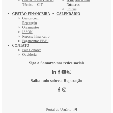
Centro de Informação
A Reparação em
Técnica – CIT
Números
Editais
GESTÃO FINANCEIRA
CALENDÁRIO
Gastos com
Reparação
Orçamentos
ISSQN
Repasse Financeiro
Pagamentos PF/PJ
CONTATO
Fale Conosco
Ouvidoria
Siga a Samarco nas redes sociais
Saiba tudo sobre a Reparação
Portal do Usuário