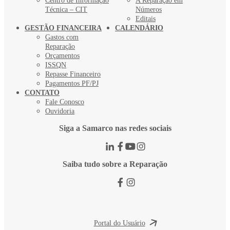
Centro de Informação
A Reparação em
Técnica – CIT
Números
Editais
GESTÃO FINANCEIRA
CALENDÁRIO
Gastos com
Reparação
Orçamentos
ISSQN
Repasse Financeiro
Pagamentos PF/PJ
CONTATO
Fale Conosco
Ouvidoria
Siga a Samarco nas redes sociais
Saiba tudo sobre a Reparação
Portal do Usuário