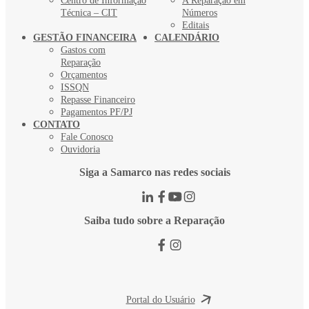
Centro de Informação
A Reparação em
Técnica – CIT
Números
Editais
GESTÃO FINANCEIRA
CALENDÁRIO
Gastos com
Reparação
Orçamentos
ISSQN
Repasse Financeiro
Pagamentos PF/PJ
CONTATO
Fale Conosco
Ouvidoria
Siga a Samarco nas redes sociais
Saiba tudo sobre a Reparação
Portal do Usuário