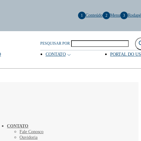
Conteúdo
Menu
Rodapé
1
2
3
PESQUISAR POR
O
CONTATO
PORTAL DO U
CONTATO
Fale Conosco
Ouvidoria