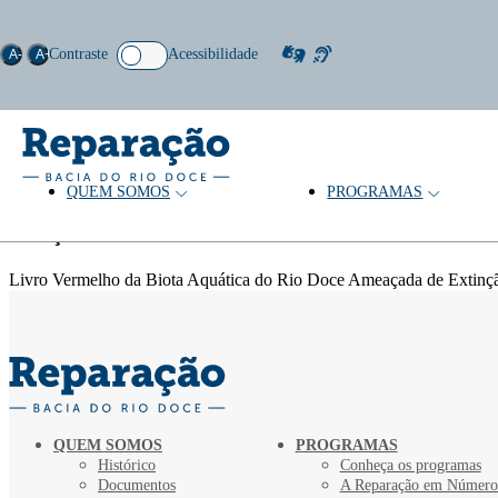
Contraste
Acessibilidade
A-
A+
QUEM SOMOS
PROGRAMAS
Palavras-chave: Iniciativas socioam
Coleção
Livro Vermelho da Biota Aquática do Rio Doce Ameaçada de Extinç
QUEM SOMOS
PROGRAMAS
Histórico
Conheça os programas
Documentos
A Reparação em Número