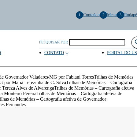
Conteúdo
Menu
Rodapé
1
2
3
PESQUISAR POR
O
CONTATO
PORTAL DO U
a de Governador Valadares/MG por Fabiani TorresTrilhas de Memórias
G por Maria Terezinha de C. SilvaTrilhas de Memórias – Cartografia
Tereza Alves de AlvarengaTrilhas de Memórias – Cartografia afetiva
 Monteiro PereiraTrilhas de Memórias – Cartografia afetiva de
lhas de Memórias – Cartografia afetiva de Governador
nes Fernandes