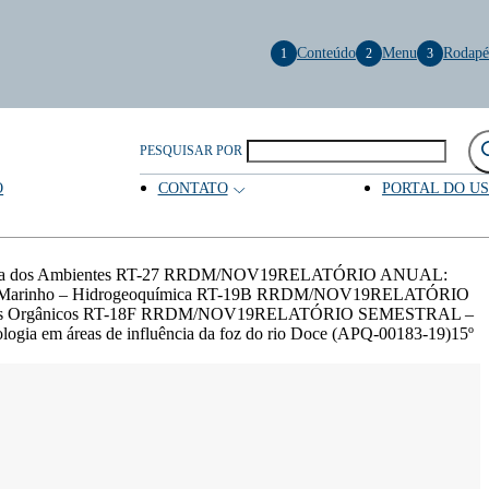
Conteúdo
Menu
Rodapé
1
2
3
PESQUISAR POR
O
CONTATO
PORTAL DO U
iótica dos Ambientes RT-27 RRDM/NOV19RELATÓRIO ANUAL:
o 3 Marinho – Hidrogeoquímica RT-19B RRDM/NOV19RELATÓRIO
antes Orgânicos RT-18F RRDM/NOV19RELATÓRIO SEMESTRAL –
gia em áreas de influência da foz do rio Doce (APQ-00183-19)15º