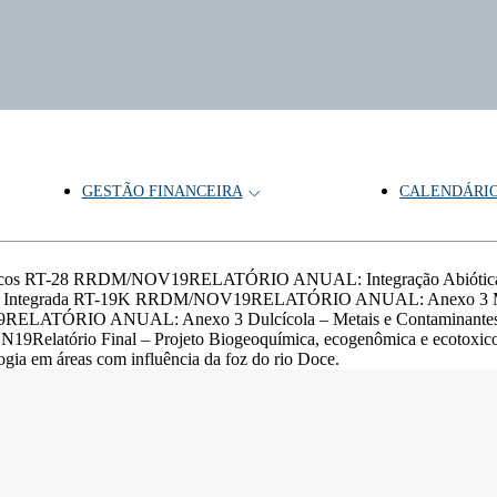
GESTÃO FINANCEIRA
CALENDÁRI
icológicos RT-28 RRDM/NOV19RELATÓRIO ANUAL: Integração Ab
Discussão Integrada RT-19K RRDM/NOV19RELATÓRIO ANUAL: Anex
19RELATÓRIO ANUAL: Anexo 3 Dulcícola – Metais e Contamin
latório Final – Projeto Biogeoquímica, ecogenômica e ecotoxicolo
ia em áreas com influência da foz do rio Doce.