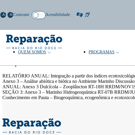
Contraste
Acessibilidade
A-
A+
QUEM SOMOS
PROGRAMAS
Palavras-chave: Metais.
Coleção
RELATÓRIO ANUAL: Integração a partir dos índices ecotox
Anexo 3 – Análise abiótica e biótica no Ambiente Marinho 
ANUAL: Anexo 3 Dulcícola – Zooplâncton RT-18H RRDM/NOV
SEÇÃO 3: Anexo 3 – Marinho Hidrogeoquímica RT-07B RRDM/JUN19Re
Conhecimento em Pauta – Biogeoquímica, ecogenômica e ecotoxicolog