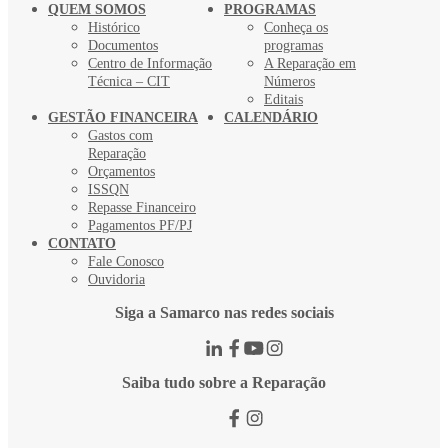
QUEM SOMOS
PROGRAMAS
Histórico
Conheça os
Documentos
programas
Centro de Informação
A Reparação em
Técnica – CIT
Números
Editais
GESTÃO FINANCEIRA
CALENDÁRIO
Gastos com
Reparação
Orçamentos
ISSQN
Repasse Financeiro
Pagamentos PF/PJ
CONTATO
Fale Conosco
Ouvidoria
Siga a Samarco nas redes sociais
Saiba tudo sobre a Reparação