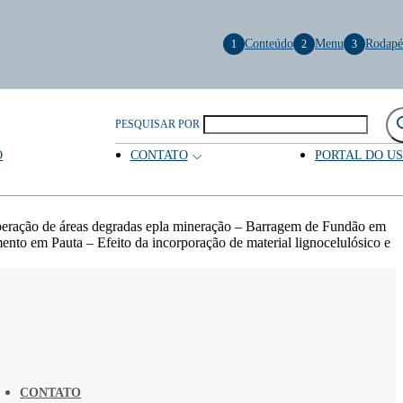
Conteúdo
Menu
Rodapé
1
2
3
PESQUISAR POR
O
CONTATO
PORTAL DO U
uperação de áreas degradas epla mineração – Barragem de Fundão em
to em Pauta – Efeito da incorporação de material lignocelulósico e
CONTATO