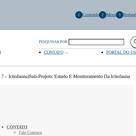
Conteúdo
Menu
Rodapé
1
2
3
PESQUISAR POR
O
CONTATO
PORTAL DO U
 – Ictiofauna)Sub-Projeto: Estudo E Monitoramento Da Ictiofauna
CONTATO
Fale Conosco