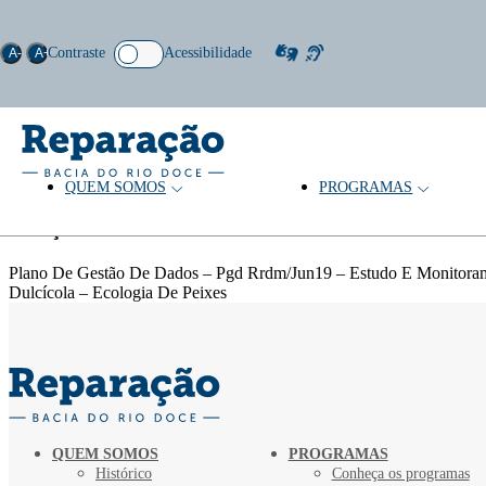
Contraste
Acessibilidade
A-
A+
QUEM SOMOS
PROGRAMAS
Palavras-chave: Telemetria
Coleção
Plano De Gestão De Dados – Pgd Rrdm/Jun19 – Estudo E Monitoramen
Dulcícola – Ecologia De Peixes
QUEM SOMOS
PROGRAMAS
Histórico
Conheça os programas