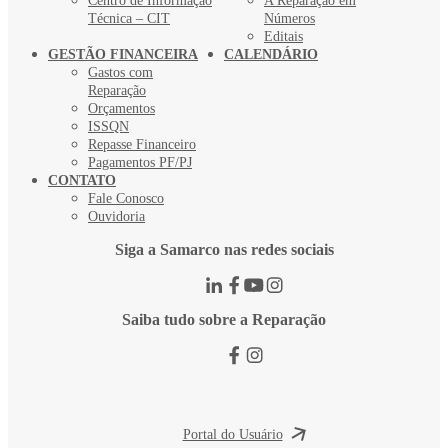
Centro de Informação
A Reparação em
Técnica – CIT
Números
Editais
GESTÃO FINANCEIRA
CALENDÁRIO
Gastos com
Reparação
Orçamentos
ISSQN
Repasse Financeiro
Pagamentos PF/PJ
CONTATO
Fale Conosco
Ouvidoria
Siga a Samarco nas redes sociais
Saiba tudo sobre a Reparação
Portal do Usuário