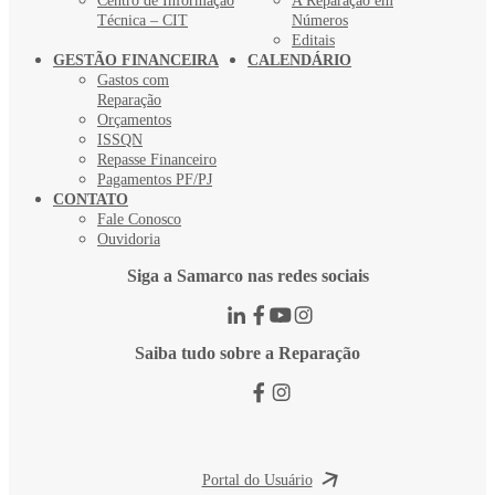
Centro de Informação
A Reparação em
Técnica – CIT
Números
Editais
GESTÃO FINANCEIRA
CALENDÁRIO
Gastos com
Reparação
Orçamentos
ISSQN
Repasse Financeiro
Pagamentos PF/PJ
CONTATO
Fale Conosco
Ouvidoria
Siga a Samarco nas redes sociais
Saiba tudo sobre a Reparação
Portal do Usuário