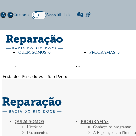
Contraste
Acessibilidade
A-
A+
QUEM SOMOS
PROGRAMAS
Tema: Festa religiosa
Coleção
Festa dos Pescadores – São Pedro
QUEM SOMOS
PROGRAMAS
Histórico
Conheça os programas
Documentos
A Reparação em Número