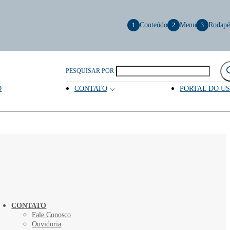
Conteúdo
Menu
Rodapé
1
2
3
PESQUISAR POR
O
CONTATO
PORTAL DO U
CONTATO
Fale Conosco
Ouvidoria