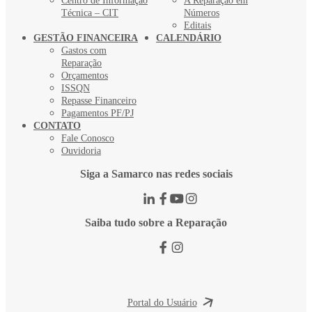
Centro de Informação
A Reparação em
Técnica – CIT
Números
Editais
GESTÃO FINANCEIRA
CALENDÁRIO
Gastos com
Reparação
Orçamentos
ISSQN
Repasse Financeiro
Pagamentos PF/PJ
CONTATO
Fale Conosco
Ouvidoria
Siga a Samarco nas redes sociais
Saiba tudo sobre a Reparação
Portal do Usuário