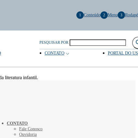
Conteúdo
Menu
Rodapé
1
2
3
PESQUISAR POR
O
CONTATO
PORTAL DO U
iteratura infantil.
CONTATO
Fale Conosco
Ouvidoria