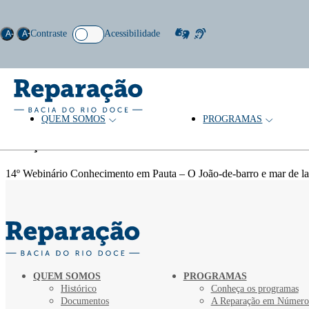
Contraste
Acessibilidade
A-
A+
QUEM SOMOS
PROGRAMAS
Tema: Literatura infantil
Coleção
14º Webinário Conhecimento em Pauta – O João-de-barro e mar de lama
QUEM SOMOS
PROGRAMAS
Histórico
Conheça os programas
Documentos
A Reparação em Número