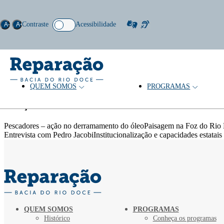
Contraste
Acessibilidade
A-
A+
QUEM SOMOS
PROGRAMAS
Tema: Meio ambiente
Coleção
Pescadores – ação no derramamento do óleoPaisagem na Foz do Rio
Entrevista com Pedro JacobiInstitucionalização e capacidades estatais
QUEM SOMOS
PROGRAMAS
Histórico
Conheça os programas