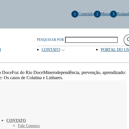
Conteúdo
Menu
Rodapé
1
2
3
PESQUISAR POR
O
CONTATO
PORTAL DO U
o DoceFoz do Rio DoceMinerodependência, prevenção, aprendizado:
e: Os casos de Colatina e Linhares.
CONTATO
Fale Conosco