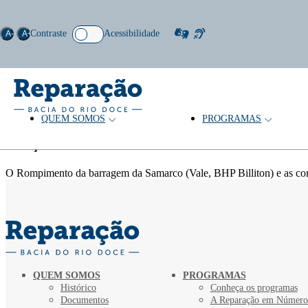
Contraste
Acessibilidade
A-
A+
QUEM SOMOS
PROGRAMAS
Tema: Modelos econômicos
Coleção
O Rompimento da barragem da Samarco (Vale, BHP Billiton) e as c
QUEM SOMOS
PROGRAMAS
Histórico
Conheça os programas
Documentos
A Reparação em Número