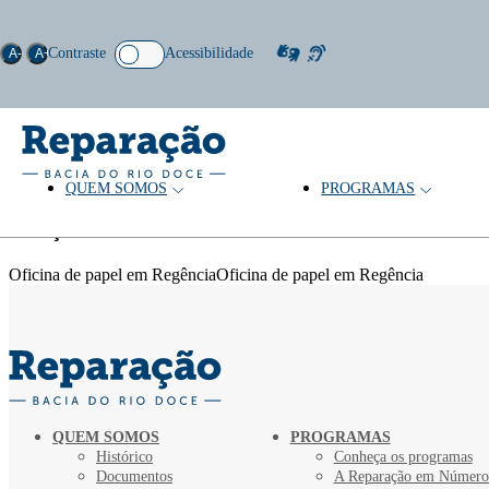
Contraste
Acessibilidade
A-
A+
QUEM SOMOS
PROGRAMAS
Tema: Usina
Coleção
Oficina de papel em RegênciaOficina de papel em Regência
QUEM SOMOS
PROGRAMAS
Histórico
Conheça os programas
Documentos
A Reparação em Número