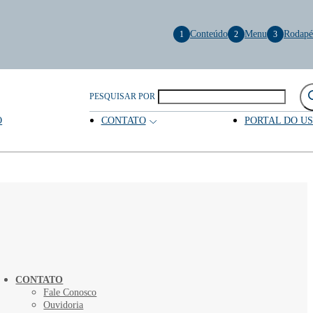
Conteúdo
Menu
Rodapé
1
2
3
PESQUISAR POR
O
CONTATO
PORTAL DO U
CONTATO
Fale Conosco
Ouvidoria