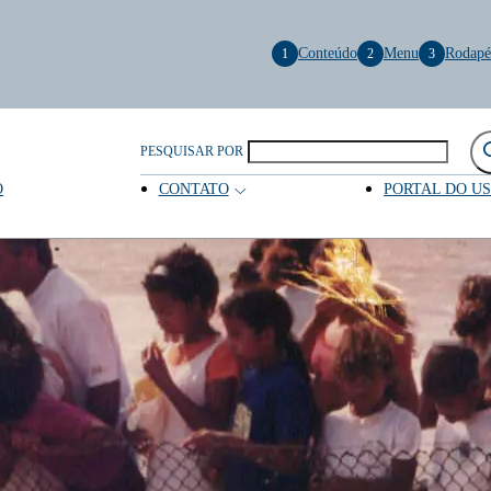
Conteúdo
Menu
Rodapé
1
2
3
PESQUISAR POR
O
CONTATO
PORTAL DO U