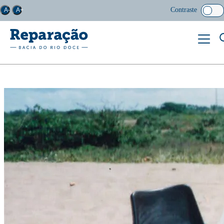
Contraste
A-
A+