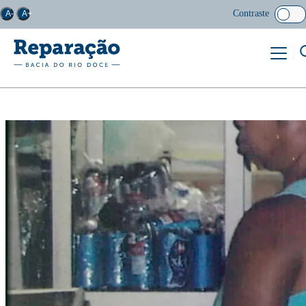
Contraste
A-
A+