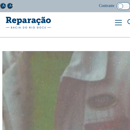
Contraste
A-
A+