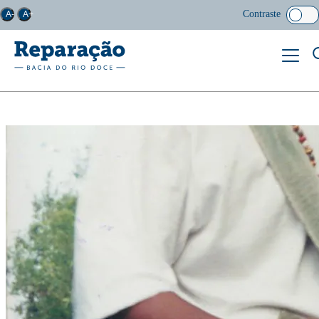
Contraste
A-
A+