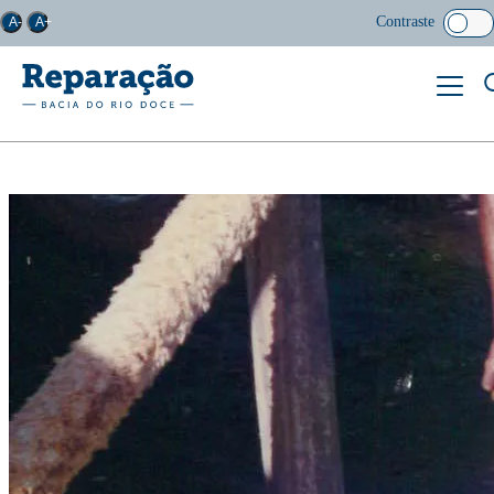
Contraste
A-
A+