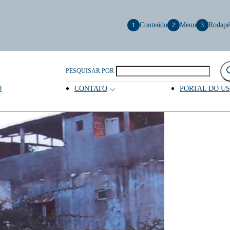
Conteúdo
Menu
Rodapé
1
2
3
PESQUISAR POR
O
CONTATO
PORTAL DO U