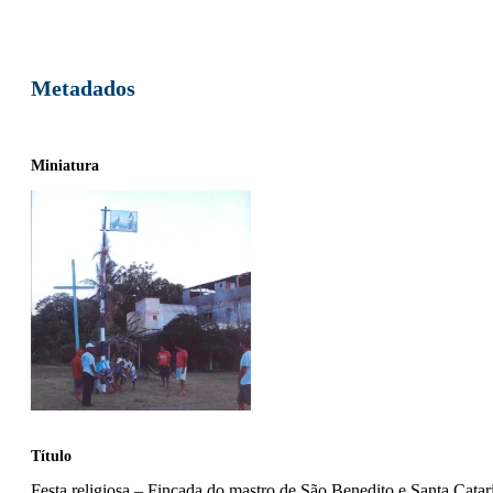
Metadados
Miniatura
Título
Festa religiosa – Fincada do mastro de São Benedito e Santa Catar