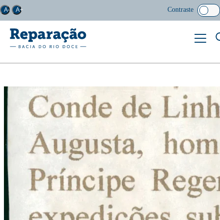
Contraste
A-
A+