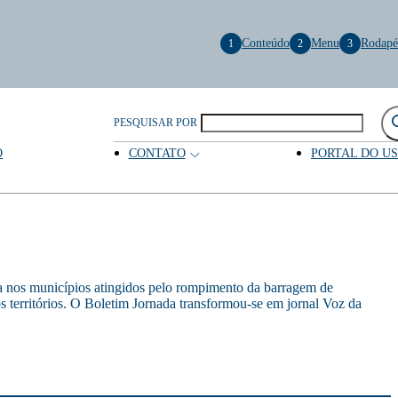
Conteúdo
Menu
Rodapé
1
2
3
PESQUISAR POR
O
CONTATO
PORTAL DO U
va nos municípios atingidos pelo rompimento da barragem de
erritórios. O Boletim Jornada transformou-se em jornal Voz da