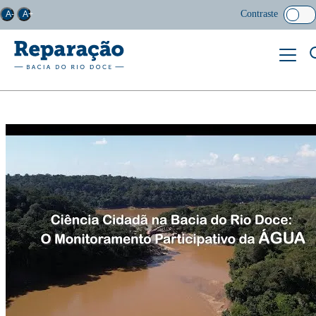
Contraste
A-
A+