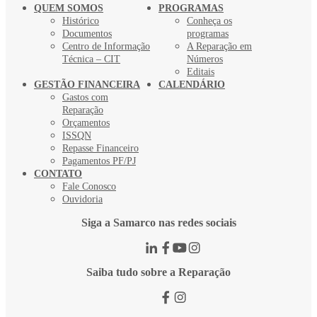
QUEM SOMOS
PROGRAMAS
Histórico
Conheça os
Documentos
programas
Centro de Informação
A Reparação em
Técnica – CIT
Números
Editais
GESTÃO FINANCEIRA
CALENDÁRIO
Gastos com
Reparação
Orçamentos
ISSQN
Repasse Financeiro
Pagamentos PF/PJ
CONTATO
Fale Conosco
Ouvidoria
Siga a Samarco nas redes sociais
Saiba tudo sobre a Reparação