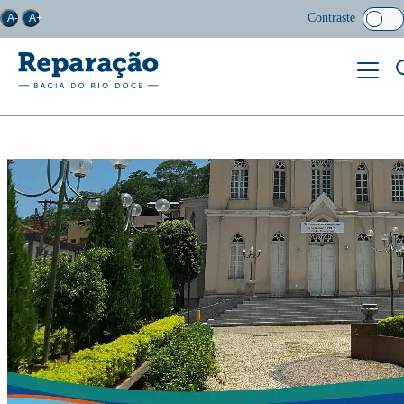
Contraste
A-
A+