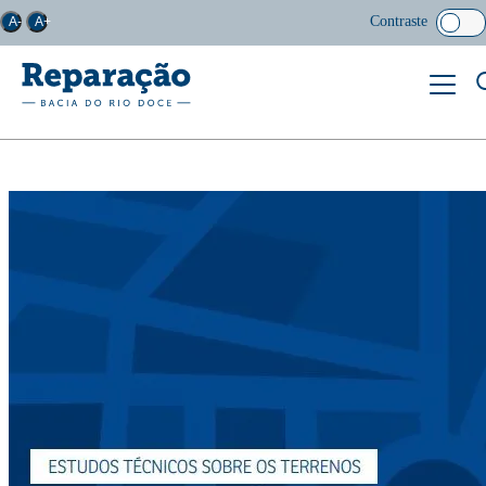
Contraste
A-
A+