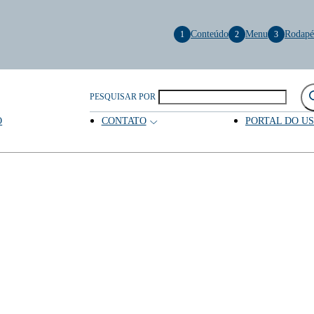
Conteúdo
Menu
Rodapé
1
2
3
PESQUISAR POR
O
CONTATO
PORTAL DO U