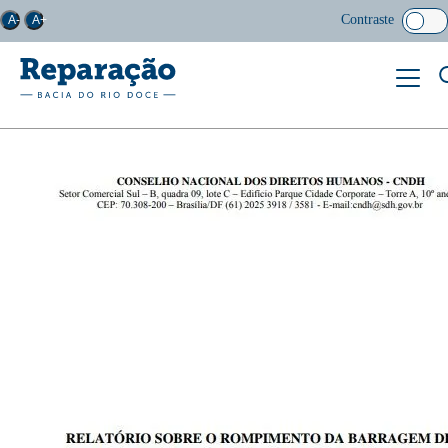
Contraste
A-
A+