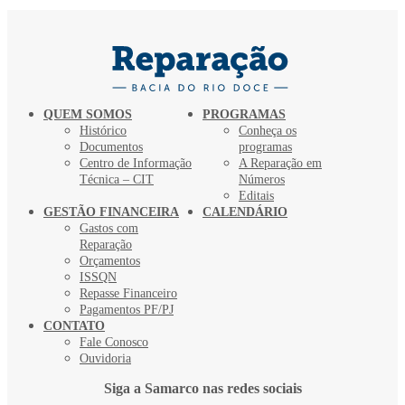
QUEM SOMOS
PROGRAMAS
Histórico
Conheça os
Documentos
programas
Centro de Informação
A Reparação em
Técnica – CIT
Números
Editais
GESTÃO FINANCEIRA
CALENDÁRIO
Gastos com
Reparação
Orçamentos
ISSQN
Repasse Financeiro
Pagamentos PF/PJ
CONTATO
Fale Conosco
Ouvidoria
Siga a Samarco nas redes sociais