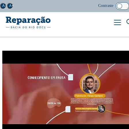
Contraste
A-
A+