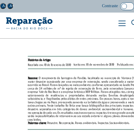
Contraste
A-
A+