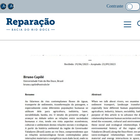
Contraste
A-
A+